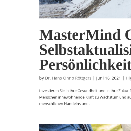
MasterMind 
Selbstaktuali
Persönlichkei
by
Dr. Hans Onno Röttgers
|
Juni 16, 2021
|
Hi
Investieren Sie in Ihre Gesundheit und in Ihre Zuku
Menschen innewohnende Kraft zu Wachstum und authe
menschlichen Handelns und...